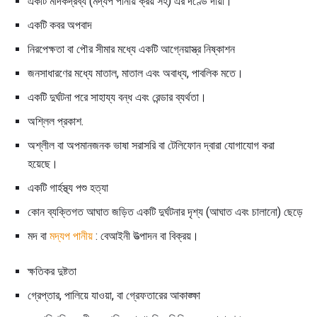
একটি মাদকদ্রব্য (মদ্যপ পানীয় ক্রয় সহ) এর দণ্ডে দায়ী।
একটি কবর অপবাদ
নিরপেক্ষতা বা পৌর সীমার মধ্যে একটি আগ্নেয়াস্ত্র নিষ্কাশন
জনসাধারণের মধ্যে মাতাল, মাতাল এবং অবাধ্য, পাবলিক মতে।
একটি দুর্ঘটনা পরে সাহায্য বন্ধ এবং রেন্ডার ব্যর্থতা।
অশ্লিল প্রকাশ.
অশ্লীল বা অপমানজনক ভাষা সরাসরি বা টেলিফোন দ্বারা যোগাযোগ করা
হয়েছে।
একটি গার্হস্থ্য পশু হত্যা
কোন ব্যক্তিগত আঘাত জড়িত একটি দুর্ঘটনার দৃশ্য (আঘাত এবং চালানো) ছেড়ে
মদ বা
মদ্যপ পানীয়
: বেআইনী উত্পাদন বা বিক্রয়।
ক্ষতিকর দুষ্টতা
গ্রেপ্তার, পালিয়ে যাওয়া, বা গ্রেফতারের আকাঙ্ক্ষা