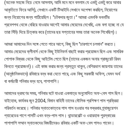
(অনেক সহজে নিচে নেমে আসলাম, আমি মনে মনে বললাম যে একটু একটু করে আবার
আকৃতিতে ফিরে আসি), সেখানে একটি টিআইবি সেখানে অপেক্ষা করছিল, নিয়োগের
জন্য নিয়োগের জন্য পাঠিয়েছিল। "চটকদার জুতা।" আমরা এমনকি ভবনটির
প্রবেশপথ থেকে বেরিয়ে যাওয়ার আগেই আমার মেয়েদের দেখেছি, এবং বলা হচ্ছে না যে
তারা সিঁড়ি দিয়ে চিত্কার করে (তাদের ছয় সপ্তাহের সময় তারা অনেক শিখেছিল)।
আমরা আমাদের দিন সঙ্গে পেতে পারে আগে, কিছু ছিল "চারপাশে চলমান" করতে।
আমার মেয়েদের ক্লীনার্স থেকে কিছু ইউনিফর্ম বাছাই করার প্রয়োজন ছিল এবং সামরিক
পোশাক বিক্রয় থেকে কিছু আইটেম পেতে ছিল (তাদের একজন অনার গ্রাজুয়েট রিবন
কিনতে প্রয়োজন!)। এই কাজ করার জন্য প্রস্তুত থাকুন, বেশিরভাগ জায়গায় তাদের
(আনুষ্ঠানিকভাবে) রবিবারে বন্ধ করা যেতে পারে, এবং কিছু সরকারী অফিস, যেমন অর্থ
বা কর্মচারী শনিবার বন্ধ হবে, পাশাপাশি।
আমাদের ভ্রমণের সময়, শনিবার ঘটে যাওয়া একমাত্র অনুমোদিত অফ-বেস পাস ছিল।
যাইহোক, কার্যকর জুন 2004, বিমান বাহিনী তাদের মৌলিক প্রশিক্ষণ পাস প্রক্রিয়া
পরিবর্তন করেছে। শনিবার স্নাতকোত্তর পাস পাস হওয়ার পর শুক্রবার গ্র্যাজুয়েশন
প্যারেডের পাশে পাসটি এখন বন্ধ-পাস পাস। থান্ডারবোল্ট ও ওয়ারহাক পুরস্কারের
পাশাপাশি সম্মান স্নাতকদের বিজয়ীদেরও রবিবার একটি অফ-বেস পাসও পাবেন।