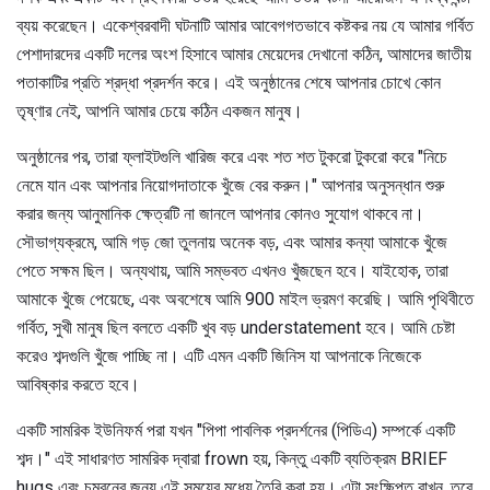
ব্যয় করেছেন। একেশ্বরবাদী ঘটনাটি আমার আবেগগতভাবে কষ্টকর নয় যে আমার গর্বিত
পেশাদারদের একটি দলের অংশ হিসাবে আমার মেয়েদের দেখানো কঠিন, আমাদের জাতীয়
পতাকাটির প্রতি শ্রদ্ধা প্রদর্শন করে। এই অনুষ্ঠানের শেষে আপনার চোখে কোন
তৃষ্ণার নেই, আপনি আমার চেয়ে কঠিন একজন মানুষ।
অনুষ্ঠানের পর, তারা ফ্লাইটগুলি খারিজ করে এবং শত শত টুকরো টুকরো করে "নিচে
নেমে যান এবং আপনার নিয়োগদাতাকে খুঁজে বের করুন।" আপনার অনুসন্ধান শুরু
করার জন্য আনুমানিক ক্ষেত্রটি না জানলে আপনার কোনও সুযোগ থাকবে না।
সৌভাগ্যক্রমে, আমি গড় জো তুলনায় অনেক বড়, এবং আমার কন্যা আমাকে খুঁজে
পেতে সক্ষম ছিল। অন্যথায়, আমি সম্ভবত এখনও খুঁজছেন হবে। যাইহোক, তারা
আমাকে খুঁজে পেয়েছে, এবং অবশেষে আমি 900 মাইল ভ্রমণ করেছি। আমি পৃথিবীতে
গর্বিত, সুখী মানুষ ছিল বলতে একটি খুব বড় understatement হবে। আমি চেষ্টা
করেও শব্দগুলি খুঁজে পাচ্ছি না। এটি এমন একটি জিনিস যা আপনাকে নিজেকে
আবিষ্কার করতে হবে।
একটি সামরিক ইউনিফর্ম পরা যখন "পিপা পাবলিক প্রদর্শনের (পিডিএ) সম্পর্কে একটি
শব্দ।" এই সাধারণত সামরিক দ্বারা frown হয়, কিন্তু একটি ব্যতিক্রম BRIEF
hugs এবং চুম্বনের জন্য এই সময়ের মধ্যে তৈরি করা হয়। এটা সংক্ষিপ্ত রাখুন, তবে