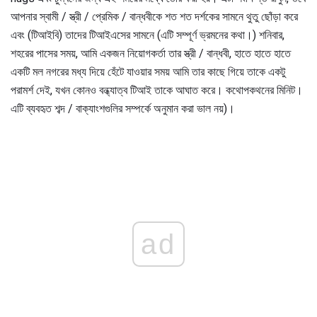
আপনার স্বামী / স্ত্রী / প্রেমিক / বান্ধবীকে শত শত দর্শকের সামনে থুতু ছোঁড়া করে
এবং (টিআইবি) তাদের টিআইএসের সামনে (এটি সম্পূর্ণ ভ্রমনের কথা।) শনিবার,
শহরের পাসের সময়, আমি একজন নিয়োগকর্তা তার স্ত্রী / বান্ধবী, হাতে হাতে হাতে
একটি মল নগরের মধ্য দিয়ে হেঁটে যাওয়ার সময় আমি তার কাছে গিয়ে তাকে একটু
পরামর্শ দেই, যখন কোনও বন্ধ্যাত্ব টিআই তাকে আঘাত করে। কথোপকথনের মিনিট।
এটি ব্যবহৃত শব্দ / বাক্যাংশগুলির সম্পর্কে অনুমান করা ভাল নয়)।
ad