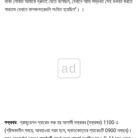
থাকা লোকটি আমাকে দ্রুতই যেতে বলেছিল, যেখানে আমি সম্ভবত সেই ভবনটি করতে
পারতাম যেখানে কাগজপত্রগুলি লংঘিত হয়েছিল"। ।
ad
শুক্রবার
: গ্রাজুয়েশন প্যারেড শুরু হয় আগামী শুক্রবার (শুক্রবার) 1100 এ
(গ্রীষ্মকালীন সময়ে, আবহাওয়া গরম হলে, স্নাতকোত্তর প্যারেডটি 0900 নম্বরে)।