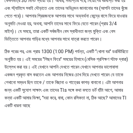
কেবলমাত্র 30 মিনিট স্থায়ী হয়। আবার, সমাপ্তির পরে, নিয়োগের বরখাস্ত করা হয়
এবং স্ট্যাটাসে সবাই দৌড়াতে এবং তাদের অভিনন্দন জানানোর পর (আপনি তাদের খুঁজে
পেতে পরে)। আপনার প্রিয়জনকে আপনার সাথে অভ্যর্থনা কেন্দ্রে বাসে ফিরে যাওয়ার
অনুমতি দেওয়া হয়, অথবা, আপনি তাদের সাথে ফিরে যেতে পারেন (প্রায় 3/4
মাইল)। যে সময়ে, তারা একটি সর্বজনীন বেস স্বাধীনতা জন্য মুক্তি এবং বেস
ভিত্তিতে আপনার গাড়ির মধ্যে আপনার সাথে যাত্রা করতে পারেন।
ঠিক পরের পর, এবং প্রায় 1300 (1:00 PM) পর্যন্ত, একটি "খোলা ঘর" ডরমিটরিতে
অনুষ্ঠিত হয়। এই সময়ের "পিছন ফিরে" সময়ের হিসাবে (বেসিক প্রশিক্ষণ স্টাফ দ্বারা)
উল্লেখ করা হয়। এই যেখানে আপনি দেখতে পারেন যেখানে আপনার ভালোবাসা
একজন প্রকৃত বাস করতেন এবং আপনার নিজের চোখ দিয়ে দেখতে পারেন যে তাকে
শেখানো সম্ভব ছিল তাকে / তাকে বিছানা ও পাত্রের কাপড় বানানো। এটা আপনার
জন্য একটি সুযোগ সাক্ষাৎ এবং তাদের TIs সঙ্গে কথা বলতে ডর্ট হাঁটা আগে, আমার
কন্যা একটি আমার ভিক্ষা, "দয়া করে, বাবা, কোন রসিকতা না, ঠিক আছে? আমাদের TI
একটি ধারনা আছে