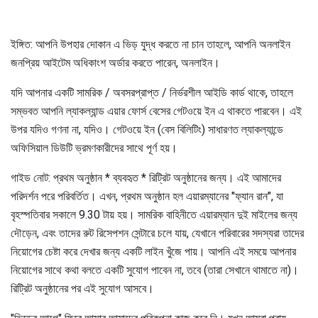
ইঙ্গিত: আপনি উপহার দোকান এ ভিড় যুদ্ধ করতে না চান তাহলে, আপনি অনলাইন
জনপ্রিয় আইটেম অধিকাংশ অর্ডার করতে পারেন, অনলাইন।
যদি আপনার একটি সামরিক / অবসরপ্রাপ্ত / নির্ভরশীল আইডি কার্ড থাকে, তাহলে
সম্ভবত আপনি ল্যাকল্যান্ড এয়ার ফোর্স বেসের গেটওয়ে ইন এ থাকতে পারবেন। এই
উপর যদিও গণনা না, যদিও। গেটওয়ে ইন (বেস বিলিটিং) সাধারণত ল্যাকল্যান্ডে
অফিসিয়াল ডিউটি ​​ভ্রমণকারীদের সাথে পূর্ণ হয়।
গাইড নোট: প্রথম অনুষ্ঠান * ব্যবহৃত * রিট্রিট অনুষ্ঠানের জন্য। এই আমাদের
পরিদর্শন পরে পরিবর্তিত। এখন, প্রথম অনুষ্ঠান হল এয়ারম্যানের "ফ্যান রান", যা
বৃহস্পতিবার সকালে 9.30 টায় হয়। সামরিক বাহিনীতে এয়ারম্যান দুই মাইলের জন্য
দৌড়েন, এবং তাদের রুট রিসেপশন সেন্টারে চলে যায়, যেখানে পরিবারের সদস্যরা তাদের
নিয়োগের চেষ্টা করে দেখার জন্য একটি লাইন খুঁজে পায়। আপনি এই সময়ে আপনার
নিয়োগের সাথে কথা বলতে একটি সুযোগ পাবেন না, তবে (তারা সেখানে থামাতে না)।
রিট্রিট অনুষ্ঠানের পর এই সুযোগ আসবে।