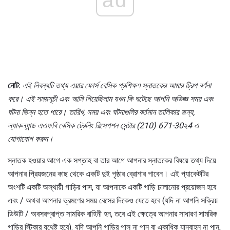
ad
নোট:
এই নিবন্ধটি তথ্য এয়ার ফোর্স বেসিক প্রশিক্ষণ স্নাতকের আমার ট্রিপ বর্ণনা
করে।
এই সময়সূচী এবং আমি গিয়েছিলাম যখন কি ঘটেছে
আপনি অভিজ্ঞ সময় এবং
ঘটনা ভিন্ন হতে পারে।
তারিখ, সময় এবং ঘটনাগুলির বর্তমান তালিকার জন্য,
ল্যাকল্যান্ড এএফবি বেসিক ট্রেনিং রিসেপশন সেন্টার (210) 671-30২4 এ
যোগাযোগ করুন।
স্নাতক হওয়ার আগে এক সপ্তাহ বা তার আগে আপনার স্নাতকের বিষয়ে তথ্য দিয়ে
আপনার প্রিয়জনের কাছ থেকে একটি দুই পৃষ্ঠার ব্রোশার পাবেন। এই প্যাকেটটির
অংশটি একটি অস্থায়ী গাড়ির পাস, যা আপনাকে একটি গাড়ি চালানোর প্রয়োজন হবে
এবং / অথবা আপনার ভ্রমণের সময় বেসের দিকেও যেতে হবে (যদি না আপনি সক্রিয়
ডিউটি ​​/ অবসরপ্রাপ্ত সামরিক বাহিনী হন, তবে এই ক্ষেত্রে আপনার সাধারণ সামরিক
গাড়ির স্টিকার যথেষ্ট হবে). যদি আপনি গাড়ির পাস না পান বা একাধিক যানবাহন না পান,