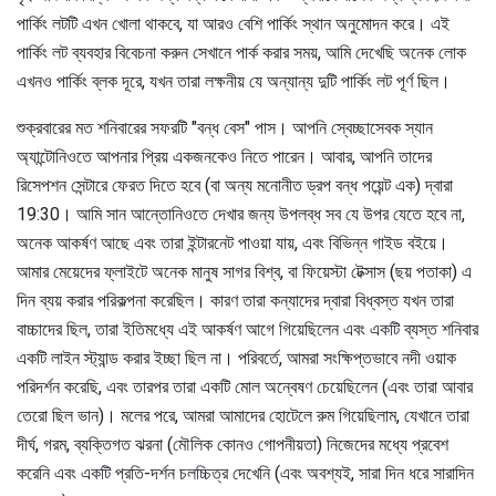
পার্কিং লটটি এখন খোলা থাকবে, যা আরও বেশি পার্কিং স্থান অনুমোদন করে। এই
পার্কিং লট ব্যবহার বিবেচনা করুন সেখানে পার্ক করার সময়, আমি দেখেছি অনেক লোক
এখনও পার্কিং ব্লক দূরে, যখন তারা লক্ষনীয় যে অন্যান্য দুটি পার্কিং লট পূর্ণ ছিল।
শুক্রবারের মত শনিবারের সফরটি "বন্ধ বেস" পাস। আপনি স্বেচ্ছাসেবক স্যান
অ্যান্টোনিওতে আপনার প্রিয় একজনকেও নিতে পারেন। আবার, আপনি তাদের
রিসেপশন সেন্টারে ফেরত দিতে হবে (বা অন্য মনোনীত ড্রপ বন্ধ পয়েন্ট এক) দ্বারা
19:30। আমি সান আন্তোনিওতে দেখার জন্য উপলব্ধ সব যে উপর যেতে হবে না,
অনেক আকর্ষণ আছে এবং তারা ইন্টারনেট পাওয়া যায়, এবং বিভিন্ন গাইড বইয়ে।
আমার মেয়েদের ফ্লাইটে অনেক মানুষ সাগর বিশ্ব, বা ফিয়েস্টা টেক্সাস (ছয় পতাকা) এ
দিন ব্যয় করার পরিকল্পনা করেছিল। কারণ তারা কন্যাদের দ্বারা বিধ্বস্ত যখন তারা
বাচ্চাদের ছিল, তারা ইতিমধ্যে এই আকর্ষণ আগে গিয়েছিলেন এবং একটি ব্যস্ত শনিবার
একটি লাইন স্ট্যান্ড করার ইচ্ছা ছিল না। পরিবর্তে, আমরা সংক্ষিপ্তভাবে নদী ওয়াক
পরিদর্শন করেছি, এবং তারপর তারা একটি মোল অন্বেষণ চেয়েছিলেন (এবং তারা আবার
তেরো ছিল ভান)। মলের পরে, আমরা আমাদের হোটেলে রুম গিয়েছিলাম, যেখানে তারা
দীর্ঘ, গরম, ব্যক্তিগত ঝরনা (মৌলিক কোনও গোপনীয়তা) নিজেদের মধ্যে প্রবেশ
করেনি এবং একটি প্রতি-দর্শন চলচ্চিত্র দেখেনি (এবং অবশ্যই, সারা দিন ধরে সারাদিন