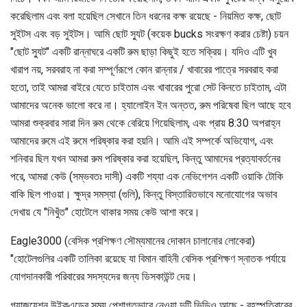
করেছিলাম এবং বলা হয়েছিল সেখানে তিন ধরনের কক্ষ রয়েছে - নিয়মিত কক্ষ, ছোট
সুইটস এবং বড় সুইটস। আমি ছোট স্যুট (কয়েক bucks সংরক্ষণ করার চেষ্টা) চয়ন
"ছোট স্যুট" একটি রান্নাঘরে একটি রুম ছাড়া কিছুই হতে সক্রিয়। যদিও এটি খুব
খারাপ নয়, সরবরাহ না করা সম্পূর্ণরূপে কোন রান্নার / খাবারের পাত্রে সরবরাহ করা
হতো, তাই আমরা বাইরে যেতে চাইতাম এবং খাবারের পুরো সেট কিনতে চাইতাম, এটা
আমাদের অনেক ভালো করে না। হ্যালোইন ইন অন্তত, রুম পরিষেবা ছিল আছে হবে
আমরা শুক্রবার সারা দিন রুম থেকে বেরিয়ে গিয়েছিলাম, এবং প্রায় 8:30 অপরাহ্ন
আমাদের রুমে এই রুমে পরিষ্কার করা হয়নি। আমি এই সম্পর্কে অভিযোগ, এবং
শনিবার ছিল যখন আমরা রুম পরিষ্কার করা হয়েছিল, কিন্তু আমাদের প্রত্যাবর্তনের
পরে, আমরা কেউ (সম্ভবতঃ দাসী) একটি শয্যা এক নেভিগেশন একটি ওয়াকি টোকি
বাকি ছিল পাওয়া। ক্ষুদ্র সমস্যা (গুলি), কিন্তু বিস্তারিতভাবে মনোযোগের অভাব
দেখায় যে "নিখুঁত" হোটেলে থাকার সময় কেউ আশা করে।
Eagle3000 (বেসিক প্রশিক্ষণ সৌম্যমানের দোকান চালানোর লোকেরা)
"হোটেলগুলির একটি তালিকা রয়েছে যা বিমান বাহিনী বেসিক প্রশিক্ষণ স্নাতক পর্যায়ে
যোগদানকারী পরিবারের সদস্যদের জন্য ডিসকাউন্ট দেয়।
গ্র্যাজুয়েশন উইকএন্ডের সময় পেশাগতভাবে নেওয়া দুটি ভিডিও আছে - বৃহস্পতিবারের