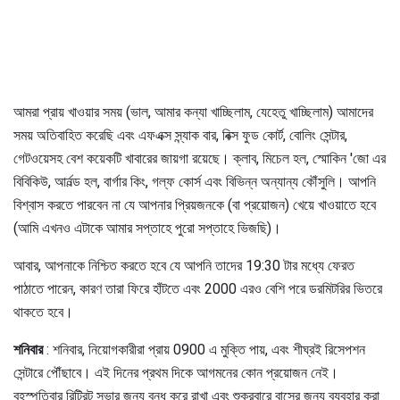
আমরা প্রায় খাওয়ার সময় (ভাল, আমার কন্যা খাচ্ছিলাম, যেহেতু খাচ্ছিলাম) আমাদের
সময় অতিবাহিত করেছি এবং এফএক্স স্ন্যাক বার, বিক্স ফুড কোর্ট, বোলিং সেন্টার,
গেটওয়েসহ বেশ কয়েকটি খাবারের জায়গা রয়েছে। ক্লাব, মিচেল হল, স্মোকিন 'জো এর
বিবিকিউ, আর্নল্ড হল, বার্গার কিং, গল্ফ কোর্স এবং বিভিন্ন অন্যান্য কৌঁসুলি। আপনি
বিশ্বাস করতে পারবেন না যে আপনার প্রিয়জনকে (বা প্রয়োজন) খেয়ে খাওয়াতে হবে
(আমি এখনও এটাকে আমার সপ্তাহে পুরো সপ্তাহে ভিজছি)।
আবার, আপনাকে নিশ্চিত করতে হবে যে আপনি তাদের 19:30 টার মধ্যে ফেরত
পাঠাতে পারেন, কারণ তারা ফিরে হাঁটতে এবং 2000 এরও বেশি পরে ডরমিটরির ভিতরে
থাকতে হবে।
শনিবার
: শনিবার, নিয়োগকারীরা প্রায় 0900 এ মুক্তি পায়, এবং শীঘ্রই রিসেপশন
সেন্টারে পৌঁছাবে। এই দিনের প্রথম দিকে আগমনের কোন প্রয়োজন নেই।
বৃহস্পতিবার রিট্রিট সভার জন্য বন্ধ করে রাখা এবং শুক্রবারে বাসের জন্য ব্যবহার করা