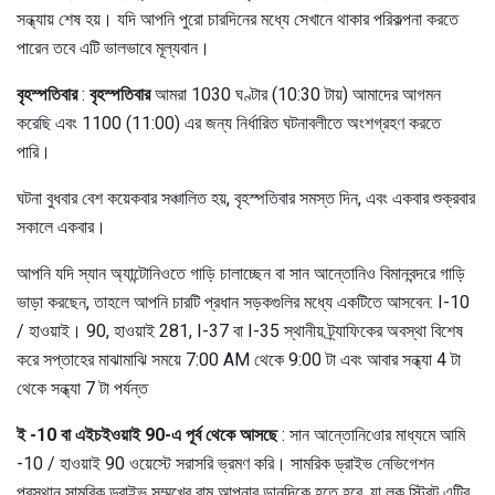
সন্ধ্যায় শেষ হয়। যদি আপনি পুরো চারদিনের মধ্যে সেখানে থাকার পরিকল্পনা করতে
পারেন তবে এটি ভালভাবে মূল্যবান।
বৃহস্পতিবার
:
বৃহস্পতিবার
আমরা 1030 ঘণ্টার (10:30 টায়) আমাদের আগমন
করেছি এবং 1100 (11:00) এর জন্য নির্ধারিত ঘটনাবলীতে অংশগ্রহণ করতে
পারি।
ঘটনা বুধবার বেশ কয়েকবার সঞ্চালিত হয়, বৃহস্পতিবার সমস্ত দিন, এবং একবার শুক্রবার
সকালে একবার।
আপনি যদি স্যান অ্যান্টোনিওতে গাড়ি চালাচ্ছেন বা সান আন্তোনিও বিমানবন্দরে গাড়ি
ভাড়া করছেন, তাহলে আপনি চারটি প্রধান সড়কগুলির মধ্যে একটিতে আসবেন: I-10
/ হাওয়াই। 90, হাওয়াই 281, I-37 বা I-35 স্থানীয় ট্র্যাফিকের অবস্থা বিশেষ
করে সপ্তাহের মাঝামাঝি সময়ে 7:00 AM থেকে 9:00 টা এবং আবার সন্ধ্যা 4 টা
থেকে সন্ধ্যা 7 টা পর্যন্ত
ই -10 বা এইচইওয়াই 90-এ পূর্ব থেকে আসছে
: সান আন্তোনিওোর মাধ্যমে আমি
-10 / হাওয়াই 90 ওয়েস্টে সরাসরি ভ্রমণ করি। সামরিক ড্রাইভ নেভিগেশন
প্রস্থান সামরিক ড্রাইভ সম্মুখের বাম আপনার ডানদিকে হতে হবে, যা লক স্ট্রিট এন্ট্রি