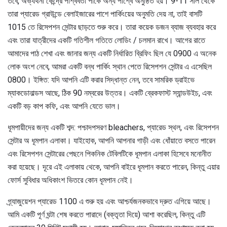
তবে, অভ্যর্থনা কেন্দ্রে পার্শ্ববর্তী পার্কে অন্য পার্শ্বে অনুষ্ঠিত হয়। 9-11 সাল থেকে
তারা প্যারেড গ্রাউন্ডে বেলাইজারের পাশে পার্কিংয়ের অনুমতি দেয় না, তাই বাসটি
1015 তে রিসেপশন সেন্টার ছাড়তে শুরু করে। তারা কয়েক ডজন ব্যাজ ব্যবহার করে
এবং তারা যাত্রীদের একটি গতিশীল গতিতে লোডিং / চলমান রাখে। আগের রাতে
আমাদের পাঠ শেখা এবং জানার জন্য একটি নির্ধারিত ব্রিফিং ছিল যে 0900 এ অনেক
লোক অংশ নেবে, আমরা একটি বন্ধ পার্কিং স্থান পেতে রিসেপশন সেন্টার এ এসেছিল
0800। ইঙ্গিত: যদি আপনি এটি করার সিদ্ধান্ত নেন, তবে সামরিক ড্রাইভে
ম্যাকডোনাল্ডস আছে, ঠিক 90 নম্বরের উত্তর। একটি ব্রেকফাস্ট স্যান্ডউইচ, এবং
একটি বড় কাপ কফি, এবং আপনি যেতে ভাল।
ধূমপায়ীদের জন্য একটি শব্দ: পশ্চাদপসরণ bleachers, প্যারেড স্থল, এবং রিসেপশন
সেন্টার অ ধূমপান এলাকা। যাইহোক, আপনি আপনার গাড়ী এবং ধোঁয়াতে বসতে পারেন
এবং রিসেপশন সেন্টারের পেছনে পিকনিক টেবিলটিকে ধূমপান এলাকা হিসেবে মনোনীত
করা হয়েছে। দূরে এই এলাকায় থেকে, আপনি বাইরে ধূমপান করতে পারেন, কিন্তু এয়ার
ফোর্স সুবিধার অধিকাংশ ভিতরে কোন ধূমপান নেই।
গ্র্যাজুয়েশন প্যারেড 1100 এ শুরু হয় এবং আশ্চর্যজনকভাবে দ্রুত এগিয়ে আছে।
আমি একটি পূর্ণ ঘন্টা শেষ করতে পারাদে (বক্তৃতা দিয়ে) আশা করেছিল, কিন্তু এটি