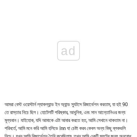
ad
আমরা বেস্ট ওয়েস্টার্ন ল্যাকল্যান্ড ইন অ্যান্ড স্যুটসে রিজার্ভেশন করতাম, যা হুই 90
তে রাস্তার নিচে ছিল। হোটেলটি পরিষ্কার, আধুনিক, এবং সান আন্তোনিওর জন্য
মূল্যবান। যাইহোক, যদি আমাকে এটা আবার করতে হত, আমি সেখানে থাকতাম না।
পরিবর্তে, আমি মনে করি আমি হলিডে Inn যা চেষ্টা করব কেবল অন্য কিছু ব্লকগুলি
নিচে। যখন আমি রিজার্ভেশন তৈরি করেছিলাম, তখন আমি একটি স্যুটের জন্য অনুরোধ