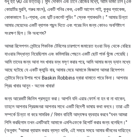
শুধু হুই 90 এর উত্তর)। মুদি দোকান এবং চীনে রোজের মধ্যে, আমি ভাজা চাল (এক
কোয়ার্টার মুরগি, গরুর মাংস), একটি পনির কেক, একটি আপেল পাই, কুকুর প্যাকেজ,
কোকাকালে 1২-প্যাক, এবং দুটি চকলেট পুডিং " স্নেক প্যাকগুলি। " আমার চিন্তা
আমার মেয়েদের একটি ব্যাপক পছন্দ দিতে এবং পরের দিন জন্য কোনও অবশিষ্টাংশ
সংরক্ষণ ছিল। কি অবশেষ?
আমরা রিসেপশন সেন্টারে পিকনিক টেবিলের চারপাশে জমায়েত হওয়া ভিড় থেকে বেরিয়ে
যাওয়ার সিদ্ধান্ত নিয়েছিলাম এবং কমিসারির পেছনে একটি ছোট পার্ক খুঁজে পেয়েছি।
আমি তাদের জন্য আনা সব খাবার বন্ধ মসৃণ করার পরে, আমি আমার জন্য ভ্যান মধ্যে
আছে ঘটেছে যে একটি ক্যান্ডি বার, আমার মেয়ে আমাকে জিজ্ঞাসা আমরা রিসেপশন
সেন্টারে ফিরে উপায় পথে Baskin Robbins দ্বারা থামাতে পারে কিনা। আপনার
প্রিয় খাবার আনুন - অনেক খাবার!
জন্য আরেকটি জিনিস প্রস্তুত করা। আপনি যদি এয়ার ফোর্স না হন বা না থাকেন,
তাহলে আপনার প্রিয়জনরা আপনার সাথে একটি বিদেশী ভাষায় কথা বলবে। তারা এটি
সম্পর্কে চিন্তা না করে সামরিক / বিমান বাহিনী আদ্যক্ষর ব্যবহার করবে "যখন আমরা
পিসি করছিলাম তখন এমটিআই আমাকে এমপিএফকে রিপোর্ট করার জন্য বলেছিল।"
(অনুবাদ: "আমরা ব্যায়াম করায় ব্যস্ত থাকি, এই সময়ে সময়ে আমার জীবনের দায়িত্বে