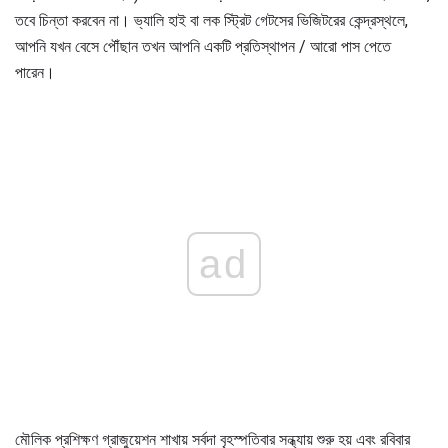
তবে চিন্তা করবেন না। ভ্যালি হাই বা লক স্ট্রিট গেটসের ভিজিটরের কেন্দ্রস্থলে,
আপনি যখন বেসে পৌঁছান তখন আপনি একটি প্রতিস্থাপন / আরো পাস পেতে
পারেন।
ad
মৌলিক প্রশিক্ষণ গ্রাজুয়েশন শাখায় সর্বদা বৃহস্পতিবার সন্ধ্যায় শুরু হয় এবং রবিবার