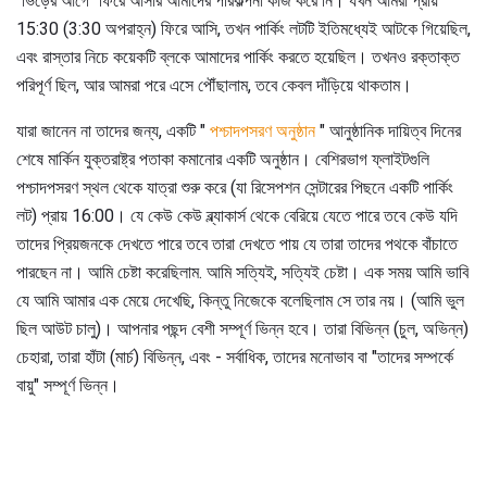
"ভিড়ের আগে" ফিরে আসার আমাদের পরিকল্পনা কাজ করে নি। যখন আমরা প্রায়
15:30 (3:30 অপরাহ্ন) ফিরে আসি, তখন পার্কিং লটটি ইতিমধ্যেই আটকে গিয়েছিল,
এবং রাস্তার নিচে কয়েকটি ব্লকে আমাদের পার্কিং করতে হয়েছিল। তখনও রক্তাক্ত
পরিপূর্ণ ছিল, আর আমরা পরে এসে পৌঁছালাম, তবে কেবল দাঁড়িয়ে থাকতাম।
যারা জানেন না তাদের জন্য, একটি "
পশ্চাদপসরণ অনুষ্ঠান
" আনুষ্ঠানিক দায়িত্ব দিনের
শেষে মার্কিন যুক্তরাষ্ট্র পতাকা কমানোর একটি অনুষ্ঠান। বেশিরভাগ ফ্লাইটগুলি
পশ্চাদপসরণ স্থল থেকে যাত্রা শুরু করে (যা রিসেপশন সেন্টারের পিছনে একটি পার্কিং
লট) প্রায় 16:00। যে কেউ কেউ ব্ল্যাকার্স থেকে বেরিয়ে যেতে পারে তবে কেউ যদি
তাদের প্রিয়জনকে দেখতে পারে তবে তারা দেখতে পায় যে তারা তাদের পথকে বাঁচাতে
পারছেন না। আমি চেষ্টা করেছিলাম. আমি সত্যিই, সত্যিই চেষ্টা। এক সময় আমি ভাবি
যে আমি আমার এক মেয়ে দেখেছি, কিন্তু নিজেকে বলেছিলাম সে তার নয়। (আমি ভুল
ছিল আউট চালু)। আপনার পছন্দ বেশী সম্পূর্ণ ভিন্ন হবে। তারা বিভিন্ন (চুল, অভিন্ন)
চেহারা, তারা হাঁটা (মার্চ) বিভিন্ন, এবং - সর্বাধিক, তাদের মনোভাব বা "তাদের সম্পর্কে
বায়ু" সম্পূর্ণ ভিন্ন।