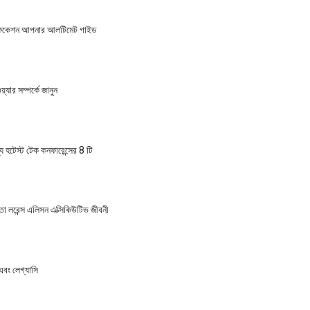
টিফিকেশন আপনার আলটিমেট গাইড
্যার সম্পর্কে জানুন
 হটেস্ট টেক কনফারেন্সের 8 টি
তা লরেন্স এলিসন এক্সিকিউটিভ জীবনী
এবং লেগ্যাসি