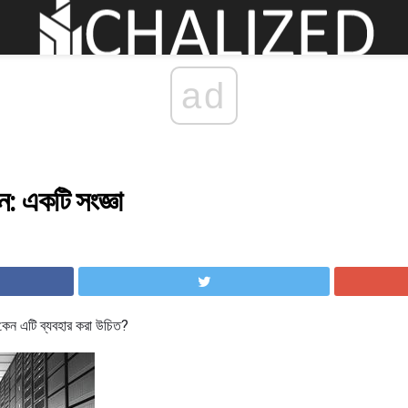
ad
শন: একটি সংজ্ঞা
 কেন এটি ব্যবহার করা উচিত?