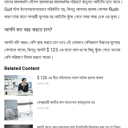
তাদের মামলাগুলি স্টেপল ব্যবসায়ের মামলাগুলির পরিবর্তে ঋতুগত আইটেম হতে থাকে।
Suit স্টক উল্লেখযোগ্যভাবে পরিবর্তিত হয়, কিন্তু আপনার ব্যবসা পোশাক flush
কারণ তারা যাতে সাশ্রয়ী মূল্যের হয় আইটেম খুঁজে পেতে সময় সময় চেক এর মূল্য।
আপনি কত খরচ করতে চান?
আপনি যদি আরও বেশি ব্যয় করতে চান তবে এই দোকানে বেশিরভাগ উচ্চতর মূল্যের
পোশাকে পাবেন, কিন্তু আপনি $ 125 এর মতো ভাল গুণের কিছু খুঁজে পেতে অনেক
বেশি পরিমাণে হিসাব করতে পারেন।
Related Content
$ 125 এর নীচে মহিলাদের প্লাস সাইজ ব্যবসা মামলা
ব্যবসায়ে নারী
ফেব্রুয়ারী জাতীয় মাস সচেতনতা ক্যালেন্ডার হয়
ব্যবসায়ে নারী
জুলাই মাসে কোন ন্যাশনাল মাস ইভেন্টগুলি উদযাপন করা হয় তা শিখুন