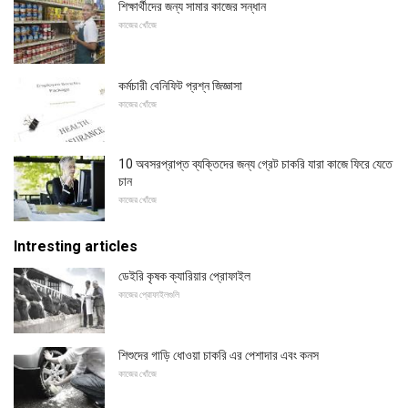
শিক্ষার্থীদের জন্য সামার কাজের সন্ধান
কাজের খোঁজে
কর্মচারী বেনিফিট প্রশ্ন জিজ্ঞাসা
কাজের খোঁজে
10 অবসরপ্রাপ্ত ব্যক্তিদের জন্য গ্রেট চাকরি যারা কাজে ফিরে যেতে
চান
কাজের খোঁজে
Intresting articles
ডেইরি কৃষক ক্যারিয়ার প্রোফাইল
কাজের প্রোফাইলগুলি
শিশুদের গাড়ি ধোওয়া চাকরি এর পেশাদার এবং কনস
কাজের খোঁজে