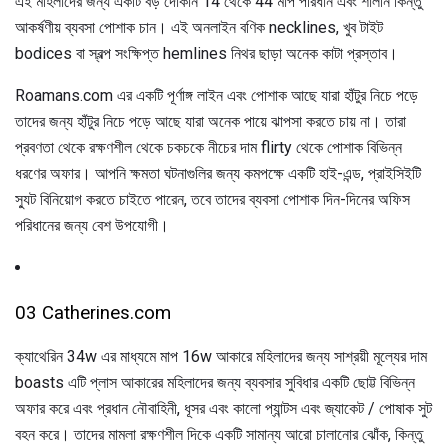
এই মহিলাদের জন্য একটি বড় দোকান 14 থেকে 44 মাপ পরিধান এবং শালীন কিন্তু
আকর্ষণীয় ব্যবসা পোশাক চান। এই অনলাইন বণিক necklines, খুব টাইট
bodices বা স্বল্প সংক্ষিপ্ত hemlines নিথর ছাড়া অনেক কাটা প্রস্তাব।
Roamans.com এর একটি পূর্ণাঙ্গ লাইন এবং পোশাক আছে যারা হাঁটুর নিচে পড়ে
তাদের জন্য হাঁটুর নিচে পড়ে আছে যারা অনেক পায়ে ঝাপসা করতে চায় না। তারা
প্রবণতা থেকে রক্ষণশীল থেকে চকচকে নীচের দাম flirty থেকে পোশাক বিভিন্ন
ধরণের অফার। আপনি ক্ষমতা ঘটনাগুলির জন্য কমপক্ষে একটি হাই-এন্ড, প্রাইসিইটি
স্যুট বিনিয়োগ করতে চাইতে পারেন, তবে তাদের ব্যবসা পোশাক দিন-দিনের অফিস
পরিধানের জন্য বেশ উপযোগী।
03 Catherines.com
ক্যাথেরিন 34w এর মাধ্যমে মাপ 16w আকারে মহিলাদের জন্য সাশ্রয়ী মূল্যের দাম
boasts এটি প্লাস আকারের মহিলাদের জন্য ব্যবসার সুবিধার একটি ছোট্ট বিভিন্ন
অফার করে এবং প্রধান নৌবাহিনী, ধূসর এবং কালো প্যান্টস এবং জ্যাকেট / পোষাক সুট
বহন করে। তাদের মামলা রক্ষণশীল দিকে একটি সামান্য আরো চালানোর ঝোঁক, কিন্তু