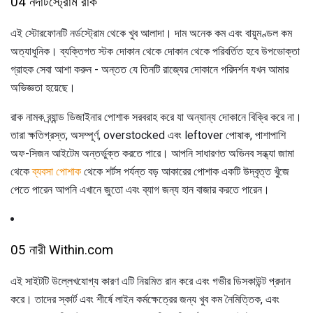
04 নর্দার্টস্ট্রোম রাক
এই স্টোরফোনটি নর্ডস্ট্রোম থেকে খুব আলাদা। দাম অনেক কম এবং বায়ুমণ্ডল কম
অত্যাধুনিক। ব্যক্তিগত স্টক দোকান থেকে দোকান থেকে পরিবর্তিত হবে উপভোক্তা
গ্রাহক সেবা আশা করুন - অন্তত যে তিনটি রাজ্যের দোকানে পরিদর্শন যখন আমার
অভিজ্ঞতা হয়েছে।
রাক নামক ব্র্যান্ড ডিজাইনার পোশাক সরবরাহ করে যা অন্যান্য দোকানে বিক্রি করে না।
তারা ক্ষতিগ্রস্ত, অসম্পূর্ণ, overstocked এবং leftover পোষাক, পাশাপাশি
অফ-সিজন আইটেম অন্তর্ভুক্ত করতে পারে। আপনি সাধারণত অভিনব সন্ধ্যা জামা
থেকে
ব্যবসা পোশাক
থেকে শর্টস পর্যন্ত বড় আকারের পোশাক একটি উদ্বৃত্ত খুঁজে
পেতে পারেন আপনি এখানে জুতো এবং ব্যাগ জন্য হান বাজার করতে পারেন।
05 নারী Within.com
এই সাইটটি উল্লেখযোগ্য কারণ এটি নিয়মিত রান করে এবং গভীর ডিসকাউন্ট প্রদান
করে। তাদের স্কার্ট এবং শীর্ষে লাইন কর্মক্ষেত্রের জন্য খুব কম নৈমিত্তিক, এবং