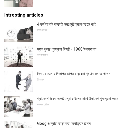
Intresting articles
4 কর্ম আপনি কর্মচারী সময় চুরি হ্রাস করতে পারি
মানব সম্পদ
ম্যান বুকার পুরস্কার বিজয়ী - 1968 উপস্থাপন
বই পাবলিশিং
কিভাবে সমবায় বিজ্ঞাপন আপনার ব্যবসা প্রচার করতে পারেন
বিজ্ঞাপন
গ্রাহক পরিষেবা একটি প্রোফাইলের সাথে উদাহরণ পুনঃসূচনা করুন
কাজের খোঁজে
Google দ্বারা ভাড়া করা সর্বোত্তম টিপস