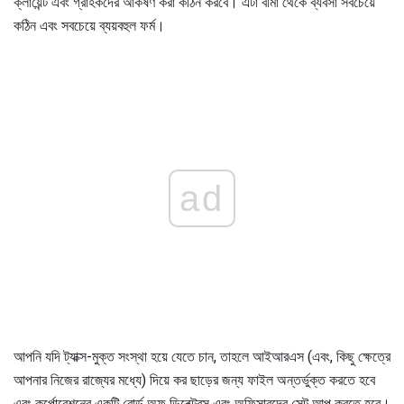
ক্লায়েন্ট এবং গ্রাহকদের আকর্ষণ করা কঠিন করবে। এটা বীমা থেকে ব্যবসা সবচেয়ে
কঠিন এবং সবচেয়ে ব্যয়বহুল ফর্ম।
ad
আপনি যদি ট্যাক্স-মুক্ত সংস্থা হয়ে যেতে চান, তাহলে আইআরএস (এবং, কিছু ক্ষেত্রে
আপনার নিজের রাজ্যের মধ্যে) দিয়ে কর ছাড়ের জন্য ফাইল অন্তর্ভুক্ত করতে হবে
এবং কর্পোরেশনের একটি বোর্ড অফ ডিরেক্টরস এবং অফিসারদের সেট আপ করতে হবে।