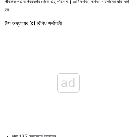
পাবলিক পশু অপব্যবহার থেকে এই পরিসীমা। এটি কখনও কখনও শয়তানের ধারা বলা
হয়।
উপ অধ্যায়ের XI বিবিধ শর্তাবলী
ad
ধারা 135. তদন্তের আদালত।