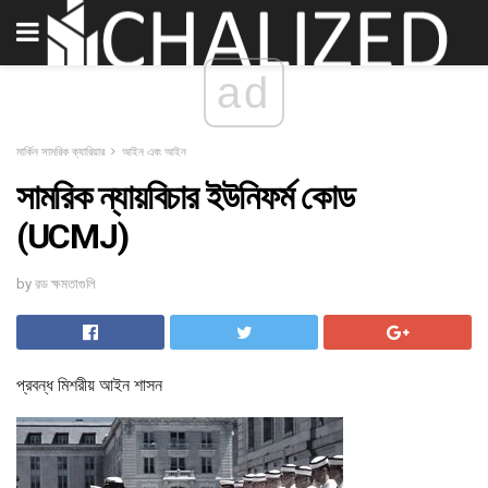
ad
মার্কিন সামরিক ক্যারিয়ার
আইন এবং আইন
সামরিক ন্যায়বিচার ইউনিফর্ম কোড
(UCMJ)
by রড ক্ষমতাগুলি
প্রবন্ধ মিশরীয় আইন শাসন