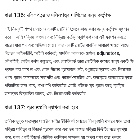
ধারা 136: দলিলপত্র ও দলিলপত্র দাখিলের জন্য কর্তৃপক্ষ
এই নিবন্ধটি শপথ চালানোর একটি নোটারি হিসেবে কাজ করার জন্য কর্তৃপক্ষ স্থাপন
করে। আমি সক্রিয় ফাংশন এবং নিষ্ক্রিয়-কর্তব্য প্রশিক্ষণ যারা এই ফাংশন করতে
পারেন যারা পদ এবং পজিশন দেয়। যারা একটি নোটির পাবলিক সাধারণ ক্ষমতা আছে
বিচারক আইনজীবি, আইনি কর্মকর্তা, সাময়িক আদালত-মার্শাল, adjunators,
নৌবাহিনী, মেরিন কর্পস কমান্ডার, এবং কোস্টগার্ড তারা নোটিশিক কাজের জন্য একটি ফি
প্রদান করা যাবে না এবং কোন সীলের প্রয়োজন নেই, শুধুমাত্র স্বাক্ষর এবং শিরোনাম।
শপথ গ্রহণ আদালতের সভাপতি এবং পরামর্শ-সামরিক এবং তদন্তের আদালতের দ্বারা
পরিচালিত হতে পারে, পাশাপাশি কর্মকর্তারা একটি পরিচয়পত্র গ্রহণ করে, ব্যক্তি
তদন্তের বিস্তারিত জানায়, এবং নিয়োগকারী কর্মকর্তারা
ধারা 137: প্রবন্ধগুলি ব্যাখ্যা করা হবে
তালিকাভুক্ত সদস্যের সামরিক জমির ইউনিফর্ম কোডের নিবন্ধগুলি থাকবে যখন তারা
সক্রিয় দায়িত্ব বা রিজার্ভ প্রবেশ করে এবং ছয় মাসের সক্রিয় ডিউটির পরে ব্যাখ্যা
করে, যখন একটি রিজার্ভ মৌলিক প্রশিক্ষণ সম্পন্ন হয় অথবা যখন তারা পুনরায়