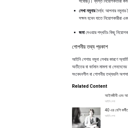
সর্বোচ্চ)। ব্যস্ত নিয়োগকর্তারা
লেখা নমুনার
দৈর্ঘ্য: আপনার নমুনার 
সক্ষম হবেন যাতে নিয়োগকারীরা এ
জমা
দেওয়ার পদ্ধতিঃ কিছু নিয়োগ
গোপনীয় তথ্য প্রকাশ
আইনি পেশায় নমুনা লেখার কারণে অ্যাটর্
অতীতের বা বর্তমান মামলা বা লেনদেনের 
সংবেদনশীল বা গোপনীয় তথ্যগুলি অপসারণ
Related Content
আইনজীবী এবং আইন
আইনি পেশা
40 এর বেশি কর্মী
আইনি পেশা