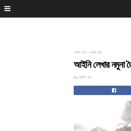
আইনি পেশা
চাকরি খোঁজা
আইনি লেখার নমুনা তৈ
by স্যালি কেন