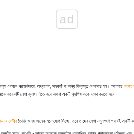
ad
জন্য একজন পরামর্শদাতা, অধ্যাপক, সহকর্মী বা অন্য বিশ্বস্ত পেশাদার হন। আপনার
লেখার 
কে কয়েকটি লেখা ক্লাস নিতে হবে অথবা একটি গৃহশিক্ষককে ভাড়া করতে হবে।
কভার লেটার
তৈরির জন্য অনেক মনোযোগ দিচ্ছে, তবে তাদের লেখা নমুনাগুলি প্রায়ই একটি কম প
 ত্রুটির সাথে দেখেছি - তাদের অনেকে অনলাইন প্রকাশিত, আইন পর্যালোচনা পত্রিকা এবং