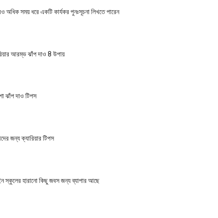
 অধিক সময় ধরে একটি কার্যকর পুনঃসূচনা লিখতে পারেন
য়ার আরম্ভ ঝাঁপ দাও 8 উপায়
 ঝাঁপ দাও টিপস
ীদের জন্য ক্যারিয়ার টিপস
 স্কুলের হারানো কিছু জবস জন্য ব্যাপার আছে