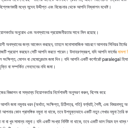
শ্লেষণকারী মধ্যে সন্দেহ উদ্দীপ্ত এবং বিবেচনার থেকে আপনি নিষ্কাশন যথেষ্ট।
িয়োগকর্তার অনুরোধ এবং অবস্থানের প্রয়োজনীয়তার সাথে মিল রয়েছে।
ী অবস্থানের জন্য আবেদন করছেন, তাহলে মনোসামাজিক আচরণে আপনার সিনিয়র টার্মের ক
 কাজটি প্রয়োগ করছেন সেটি আপনি করতে পারেন। উদাহরণস্বরূপ, যদি আপনি ফার্মের
মামলা 
 সংক্ষিপ্ত, মোশন বা মেমোরেন্ডাম জমা দিন। যদি আপনি একটি কর্পোরেট paralegal হিস
চুক্তি বা সম্পর্কিত লেনদেনের নথি জমা।
র বিজ্ঞাপন বা সম্ভাব্য নিয়োগকর্তার নির্দেশাবলী অনুসরণ করুন, বিশেষ করে:
আপনি জমা নমুনার ধরন (অর্থাত, সংক্ষিপ্ত, চিঠিপত্র, গতি) ফর্ম্যাট, শৈলী, এবং বিষয়বস্তু 
পনার কোন প্রাসঙ্গিক নমুনা না থাকে, তবে উপযুক্তভাবে একটি নতুন লেখার নমুনা তৈরি 
 বা খুব সামান্য নমুনা। যদি একটি সংখ্যা নির্দিষ্ট না থাকে, তবে একটি ভাল নিয়ম হল থাম্ব দ