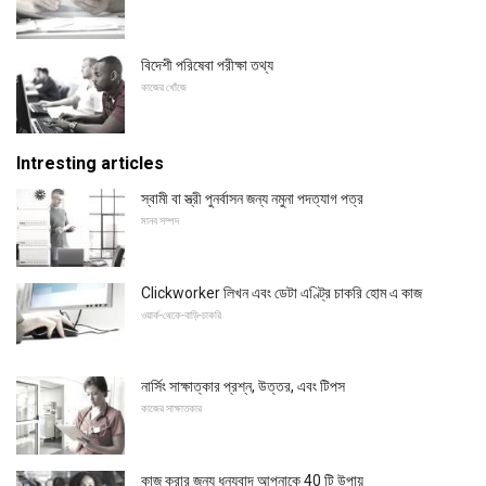
বিদেশী পরিষেবা পরীক্ষা তথ্য
কাজের খোঁজে
Intresting articles
স্বামী বা স্ত্রী পুনর্বাসন জন্য নমুনা পদত্যাগ পত্র
মানব সম্পদ
Clickworker লিখন এবং ডেটা এণ্ট্রি চাকরি হোম এ কাজ
ওয়ার্ক-থেকে-বাড়ি-চাকরি
নার্সিং সাক্ষাত্কার প্রশ্ন, উত্তর, এবং টিপস
কাজের সাক্ষাতকার
কাজ করার জন্য ধন্যবাদ আপনাকে 40 টি উপায়