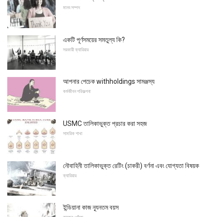
মানব সম্পদ
একটি পূর্ণসময়ের সমতুল্য কি?
সরকারী ক্যারিয়ার
আপনার পেচেক withholdings সামঞ্জস্য
কর্মজীবন পরিকল্পনা
USMC তালিকাভুক্ত প্রচার করা সহজ
সামরিক শাখা
নৌবাহিনী তালিকাভুক্ত রেটিং (চাকরী) বর্ণনা এবং যোগ্যতা বিষয়ক
ক্যারিয়ার
ইন্ডিয়ানা কাজ ন্যূনতম বয়স