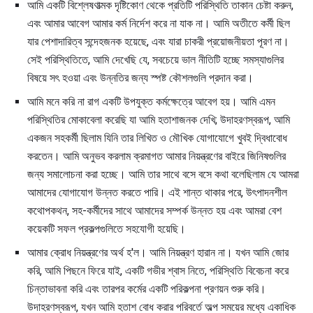
আমি একটি বিশ্লেষণাত্মক দৃষ্টিকোণ থেকে প্রতিটি পরিস্থিতি তাকান চেষ্টা করুন,
এবং আমার আবেগ আমার কর্ম নির্দেশ করে না যাক না। আমি অতীতে কর্মী ছিল
যার পেশাদারিত্ব সন্দেহজনক হয়েছে, এবং যারা চাকরী প্রয়োজনীয়তা পূরণ না।
সেই পরিস্থিতিতে, আমি দেখেছি যে, সবচেয়ে ভাল নীতিটি হচ্ছে সমস্যাগুলির
বিষয়ে সৎ হওয়া এবং উন্নতির জন্য স্পষ্ট কৌশলগুলি প্রদান করা।
আমি মনে করি না রাগ একটি উপযুক্ত কর্মক্ষেত্রে আবেগ হয়। আমি এমন
পরিস্থিতির মোকাবেলা করেছি যা আমি হতাশাজনক দেখি; উদাহরণস্বরূপ, আমি
একজন সহকর্মী ছিলাম যিনি তার লিখিত ও মৌখিক যোগাযোগে খুবই দ্বিধাবোধ
করতেন। আমি অনুভব করলাম ক্রমাগত আমার নিয়ন্ত্রণের বাইরে জিনিষগুলির
জন্য সমালোচনা করা হচ্ছে। আমি তার সাথে বসে বসে কথা বলেছিলাম যে আমরা
আমাদের যোগাযোগ উন্নত করতে পারি। এই শান্ত থাকার পরে, উৎপাদনশীল
কথোপকথন, সহ-কর্মীদের সাথে আমাদের সম্পর্ক উন্নত হয় এবং আমরা বেশ
কয়েকটি সফল প্রকল্পগুলিতে সহযোগী হয়েছি।
আমার ক্রোধ নিয়ন্ত্রণের অর্থ হ'ল। আমি নিয়ন্ত্রণ হারান না। যখন আমি জোর
করি, আমি পিছনে ফিরে যাই, একটি গভীর শ্বাস নিতে, পরিস্থিতি বিবেচনা করে
চিন্তাভাবনা করি এবং তারপর কর্মের একটি পরিকল্পনা প্রণয়ন শুরু করি।
উদাহরণস্বরূপ, যখন আমি হতাশ বোধ করার পরিবর্তে অল্প সময়ের মধ্যে একাধিক