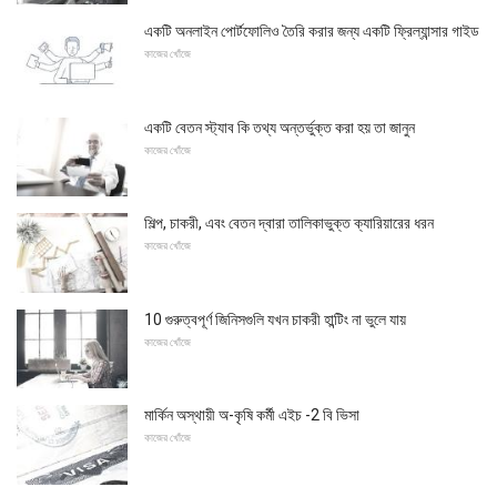
একটি অনলাইন পোর্টফোলিও তৈরি করার জন্য একটি ফ্রিল্যান্সার গাইড
কাজের খোঁজে
একটি বেতন স্ট্যাব কি তথ্য অন্তর্ভুক্ত করা হয় তা জানুন
কাজের খোঁজে
শিল্প, চাকরী, এবং বেতন দ্বারা তালিকাভুক্ত ক্যারিয়ারের ধরন
কাজের খোঁজে
10 গুরুত্বপূর্ণ জিনিসগুলি যখন চাকরী হান্টিং না ভুলে যায়
কাজের খোঁজে
মার্কিন অস্থায়ী অ-কৃষি কর্মী এইচ -2 বি ভিসা
কাজের খোঁজে