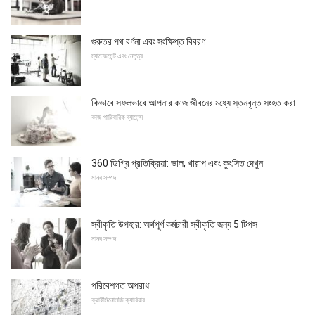
গুরুতর পথ বর্ণনা এবং সংক্ষিপ্ত বিবরণ
ম্যানেজমেন্ট এবং নেতৃত্ব
কিভাবে সফলভাবে আপনার কাজ জীবনের মধ্যে স্তনবৃন্ত সংহত করা
কাজ-পারিবারিক ব্যালেন্স
360 ডিগ্রি প্রতিক্রিয়া: ভাল, খারাপ এবং কুৎসিত দেখুন
মানব সম্পদ
স্বীকৃতি উপহার: অর্থপূর্ণ কর্মচারী স্বীকৃতি জন্য 5 টিপস
মানব সম্পদ
পরিবেশগত অপরাধ
ক্রাইমিনোলজি ক্যারিয়ার