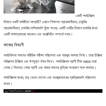
একটি পশুচিকিত্সা
হিসাবে একটি কর্মজীবন আগ্রহী? এখানে শিক্ষাগত প্রয়োজনীয়তা, চাকুরির
প্রয়োজনীয়তা, চাকরির তালিকাগুলি খুঁজে পাওয়া, একটি ভেট্টির হিসাবে চাকরির জন্য
একটি সাক্ষাত্কারের আবেদন এবং অ্যাক্সিডিং সম্পর্কে তথ্য।
কাজের বিবরণী
পশুচিকিৎসা পশুদের শারীরিক পরীক্ষা পরিচালনা এবং স্বাস্থ্য সমস্যা নির্ণয়। তারা চিকিত্সা
পরিকল্পনা চিকিত্সা এবং উপযুক্ত ঔষধ লিখে। পশুচিকিত্সক প্রাণী টিকা vacu তারা
পোকা / নিতান্ত পোষা প্রাণী এবং খামার পশুদের কৃত্রিম সংক্রমণ সঙ্গে সাহায্য।
পশুচিকিত্সক জখম, হাড় ভেঙ্গে ফেলেন এবং অস্ত্রোপচারের প্রক্রিয়াগুলি পরিচালনা
করেন।