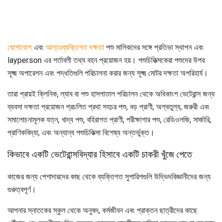
যোগাযোগ
এবং
আন্তঃব্যক্তিগত দক্ষতা
পশু মালিকদের সঙ্গে প্রতিভা স্থাপন এবং
layperson এর শর্তাবলী তথ্য বহন প্রয়োজন হয়। পশুচিকিত্সকেরা পশুদের উপর
সূক্ষ্ম অপারেশন এবং পদ্ধতিগুলি পরিচালনা করার জন্য সূক্ষ্ম মোটর দক্ষতা অপরিহার্য।
তারা প্রায়ই ক্লিনিক, ল্যাব বা পশু হাসপাতাল পরিচালন থেকে অধিকাংশ ভেটেরান্স জন্য
ব্যবসা দক্ষতা প্রয়োজন প্রচলিত প্রথা সহচর পশু, বড় প্রাণী, অশ্বতুল্য, জরুরী এবং
সমালোচনামূলক যত্ন, খাদ্য পশু, বহিরাগত প্রাণী, পরীক্ষাগার পশু, রেডিওলজি, সার্জারি,
প্রাণিকবিদ্যা, এবং অন্যান্য পশুচিকিত্সা বিশেষ্য অন্তর্ভুক্ত।
কিভাবে একটি ভেটেরান্সবিদ্যার হিসাবে একটি চাকরী খুঁজে পেতে
কাজের জন্য পেশাদারদের কাছ থেকে ব্যক্তিগত সুপারিশগুলি উদ্ভিদবিজ্ঞানীদের জন্য
গুরুত্বপূর্ণ।
আপনার স্নাতকের স্কুল থেকে অনুষদ, কর্মজীবন এবং প্রাক্তন ছাত্রীদের কাছে