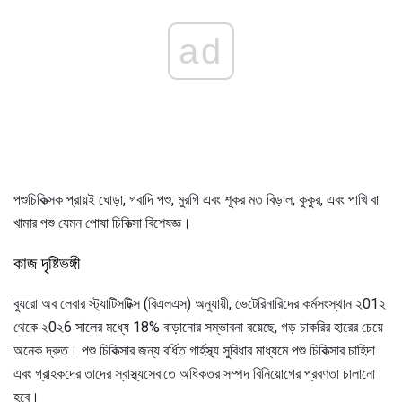
ad
পশুচিকিত্সক প্রায়ই ঘোড়া, গবাদি পশু, মুরগি এবং শূকর মত বিড়াল, কুকুর, এবং পাখি বা
খামার পশু যেমন পোষা চিকিত্সা বিশেষজ্ঞ।
কাজ দৃষ্টিভঙ্গী
ব্যুরো অব লেবার স্ট্যাটিসটিক্স (বিএলএস) অনুযায়ী, ভেটেরিনারিদের কর্মসংস্থান ২01২
থেকে ২0২6 সালের মধ্যে 18% বাড়ানোর সম্ভাবনা রয়েছে, গড় চাকরির হারের চেয়ে
অনেক দ্রুত। পশু চিকিত্সার জন্য বর্ধিত গার্হস্থ্য সুবিধার মাধ্যমে পশু চিকিত্সার চাহিদা
এবং গ্রাহকদের তাদের স্বাস্থ্যসেবাতে অধিকতর সম্পদ বিনিয়োগের প্রবণতা চালানো
হবে।