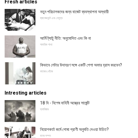
Fresh articles
নতুন পরিচালকদের জন্য বাজেট ব্যবস্থাপনা অস্থায়ী
ম্যানেজমেন্ট এবং নেতৃত্ব
আর্মি ট্যাটু নীতি: অনুমোদিত এবং কি না
সামরিক শাখা
কিভাবে লেটার উদাহরণ সঙ্গে একটি পেশা অফার হ্রাস করবেন?
কাজের খোঁজে
Intresting articles
18 বি - বিশেষ বাহিনী অস্ত্রের সার্জেন্ট
ক্যারিয়ার
নিয়োগকর্তা কর্মে পোষা প্রাণী অনুমতি দেওয়া উচিত?
মানব সম্পদ