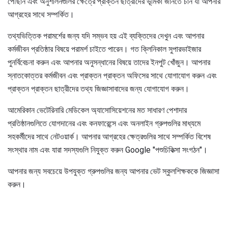
পৌঁছান এবং অনুশীলনগুলির ক্ষেত্রে প্রাক্তন ছাত্রীদের ভূমিকা জানতে চান যা আপনার
আগ্রহের সাথে সম্পর্কিত।
তথ্যভিত্তিক পরামর্শের জন্য যদি সম্ভব হয় এই ব্যক্তিদের দেখুন এবং আপনার
কর্মজীবন প্রতিষ্ঠার বিষয়ে পরামর্শ চাইতে পারেন। গত ক্লিনিকাল সুপারভাইজার
পুনর্বিবেচনা করুন এবং আপনার অনুসন্ধানের বিষয়ে তাদের ইনপুট খোঁজুন। আপনার
স্নাতকোত্তর কর্মজীবন এবং প্রাক্তন প্রাক্তন অফিসের সাথে যোগাযোগ করুন এবং
প্রাক্তন প্রাক্তন ছাত্রীদের তথ্য জিজ্ঞাসাবাদের জন্য যোগাযোগ করুন।
আমেরিকান ভেটেরিনারি মেডিকেল অ্যাসোসিয়েশনের মত সাধারণ পেশাদার
প্রতিষ্ঠানগুলিতে যোগদানের এবং কনফারেন্সে এবং অনলাইন গ্রুপগুলির মাধ্যমে
সহকর্মীদের সাথে নেটওয়ার্ক। আপনার আগ্রহের ক্ষেত্রগুলির সাথে সম্পর্কিত বিশেষ
সংস্থার নাম এবং যারা সদস্যগুলি নিযুক্ত করুন Google "পশুচিকিত্সা সংগঠন"।
আপনার জন্য সবচেয়ে উপযুক্ত গ্রুপগুলির জন্য আপনার ভেট স্কুলশিক্ষককে জিজ্ঞাসা
করুন।