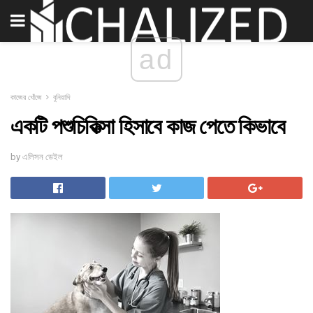
ad
কাজের খোঁজে
বুনিয়াদি
একটি পশুচিকিত্সা হিসাবে কাজ পেতে কিভাবে
by এলিসন ডেইল