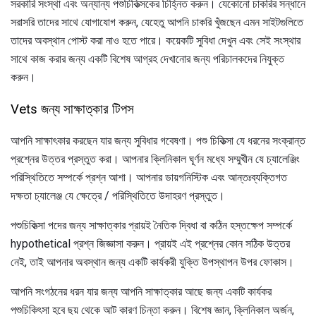
সরকারি সংস্থা এবং অন্যান্য পশুচিকিত্সকের চিহ্নিত করুন। যেকোনো চাকরির সন্ধানে
সরাসরি তাদের সাথে যোগাযোগ করুন, যেহেতু আপনি চাকরি খুঁজছেন এমন সাইটগুলিতে
তাদের অবস্থান পোস্ট করা নাও হতে পারে। কয়েকটি সুবিধা দেখুন এবং সেই সংস্থার
সাথে কাজ করার জন্য একটি বিশেষ আগ্রহ দেখানোর জন্য পরিচালকদের নিযুক্ত
করুন।
Vets জন্য সাক্ষাত্কার টিপস
আপনি সাক্ষাৎকার করছেন যার জন্য সুবিধার গবেষণা। পশু চিকিত্সা যে ধরনের সংক্রান্ত
প্রশ্নের উত্তর প্রস্তুত করা। আপনার ক্লিনিকাল ঘূর্ণন মধ্যে সম্মুখীন যে চ্যালেঞ্জিং
পরিস্থিতিতে সম্পর্কে প্রশ্ন আশা। আপনার ডায়গনিস্টিক এবং আন্তঃব্যক্তিগত
দক্ষতা চ্যালেঞ্জ যে ক্ষেত্রে / পরিস্থিতিতে উদাহরণ প্রস্তুত।
পশুচিকিত্সা পদের জন্য সাক্ষাত্কার প্রায়ই নৈতিক দ্বিধা বা কঠিন হস্তক্ষেপ সম্পর্কে
hypothetical প্রশ্ন জিজ্ঞাসা করুন। প্রায়ই এই প্রশ্নের কোন সঠিক উত্তর
নেই, তাই আপনার অবস্থান জন্য একটি কার্যকরী যুক্তি উপস্থাপন উপর ফোকাস।
আপনি সংগঠনের ধরন যার জন্য আপনি সাক্ষাত্কার আছে জন্য একটি কার্যকর
পশুচিকিৎসা হবে ছয় থেকে আট কারণ চিন্তা করুন। বিশেষ জ্ঞান, ক্লিনিকাল অর্জন,