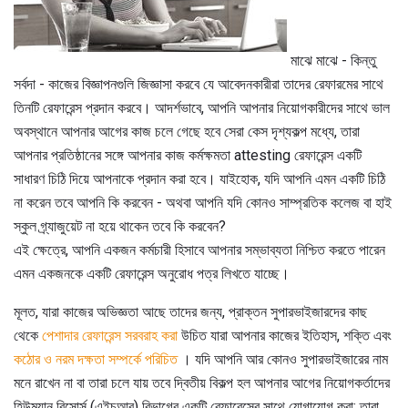
মাঝে মাঝে - কিন্তু
সর্বদা - কাজের বিজ্ঞাপনগুলি জিজ্ঞাসা করবে যে আবেদনকারীরা তাদের রেফারমের সাথে
তিনটি রেফারেন্স প্রদান করবে। আদর্শভাবে, আপনি আপনার নিয়োগকারীদের সাথে ভাল
অবস্থানে আপনার আগের কাজ চলে গেছে হবে সেরা কেস দৃশ্যকল্প মধ্যে, তারা
আপনার প্রতিষ্ঠানের সঙ্গে আপনার কাজ কর্মক্ষমতা attesting রেফারেন্স একটি
সাধারণ চিঠি দিয়ে আপনাকে প্রদান করা হবে। যাইহোক, যদি আপনি এমন একটি চিঠি
না করেন তবে আপনি কি করবেন - অথবা আপনি যদি কোনও সাম্প্রতিক কলেজ বা হাই
স্কুল গ্র্যাজুয়েট না হয়ে থাকেন তবে কি করবেন?
এই ক্ষেত্রে, আপনি একজন কর্মচারী হিসাবে আপনার সম্ভাব্যতা নিশ্চিত করতে পারেন
এমন একজনকে একটি রেফারেন্স অনুরোধ পত্র লিখতে যাচ্ছে।
মূলত, যারা কাজের অভিজ্ঞতা আছে তাদের জন্য, প্রাক্তন সুপারভাইজারদের কাছ
থেকে
পেশাদার রেফারেন্স সরবরাহ করা
উচিত যারা আপনার কাজের ইতিহাস, শক্তি এবং
কঠোর ও নরম দক্ষতা সম্পর্কে পরিচিত
। যদি আপনি আর কোনও সুপারভাইজারের নাম
মনে রাখেন না বা তারা চলে যায় তবে দ্বিতীয় বিকল্প হল আপনার আগের নিয়োগকর্তাদের
হিউম্যান রিসোর্স (এইচআর) বিভাগের একটি রেফারেন্সের সাথে যোগাযোগ করা; তারা