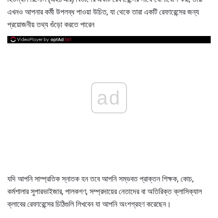
এখনও আপনার কর্মী উপলব্ধ পাওয়া উচিত, যা থেকে তারা একটি রেফারেন্সের জন্য
প্রয়োজনীয় তথ্য গুঁড়ো করতে পারেন
ad
যদি আপনি সাম্প্রতিক স্নাতক হন তবে আপনি সম্ভবত প্রাক্তন শিক্ষক, কোচ,
কর্মশালার সুপারভাইজার, পালকগণ, সম্প্রদায়ের নেতাদের বা অতিরিক্ত ক্লাসিক্যাল
ক্লাবের রেফারেন্সের চিঠিগুলি লিখবেন যা আপনি অংশগ্রহণ করেছেন।