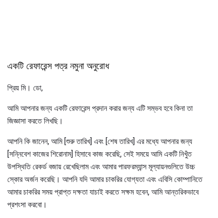
একটি রেফারেন্স পত্র নমুনা অনুরোধ
প্রিয় মি। ডো,
আমি আপনার জন্য একটি রেফারেন্স প্রদান করার জন্য এটি সম্ভব হবে কিনা তা
জিজ্ঞাসা করতে লিখছি।
আপনি কি জানেন, আমি [শুরু তারিখ] এবং [শেষ তারিখ] এর মধ্যে আপনার জন্য
[সন্নিবেশ কাজের শিরোনাম] হিসাবে কাজ করেছি, সেই সময়ে আমি একটি নিখুঁত
উপস্থিতি রেকর্ড বজায় রেখেছিলাম এবং আমার পারফরম্যান্স মূল্যায়নগুলিতে উচ্চ
স্কোর অর্জন করেছি। আপনি যদি আমার চাকরির যোগ্যতা এবং এবিসি কোম্পানিতে
আমার চাকরির সময় প্রাপ্ত দক্ষতা যাচাই করতে সক্ষম হবেন, আমি আন্তরিকভাবে
প্রশংসা করবো।