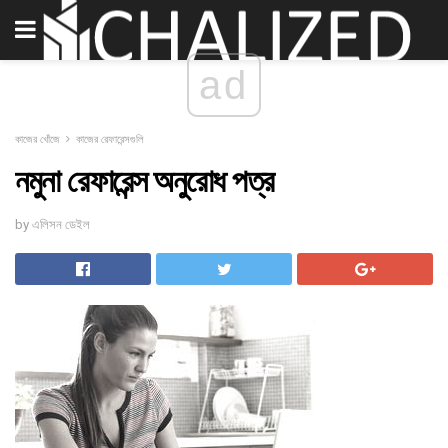
ad
কাজের খোঁজে
কাজের রেফারেন্সগুলি
নমুনা রেফারেন্স অনুরোধ পত্র
by এলিসন ডেইল