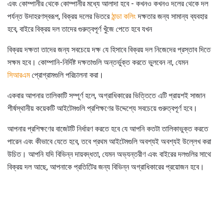
এবং কোম্পানীর থেকে কোম্পানীর মধ্যে আলাদা হবে - কখনও কখনও দলের থেকে দল
পর্যন্ত উদাহরণস্বরূপ, বিক্রয় দলের ভিতরে
ঠান্ডা কলিং
দক্ষতার জন্য সামান্য ব্যবহার
হবে, বাইরে বিক্রয় দল তাদের গুরুত্বপূর্ণ খুঁজে পেতে হবে যখন
বিক্রয় দক্ষতা তাদের জন্য সবচেয়ে দক্ষ যে হিসাবে বিক্রয় দল নিজেদের প্রস্তাব দিতে
সক্ষম হবে। কোম্পানি-নির্দিষ্ট দক্ষতাগুলি অন্তর্ভুক্ত করতে ভুলবেন না, যেমন
সিআরএম
প্রোগ্রামগুলি পরিচালনা করা।
একবার আপনার তালিকাটি সম্পূর্ণ হলে, অগ্রাধিকারের ভিত্তিতে এটি প্রায়শই সাজান
শীর্ষস্থানীয় কয়েকটি আইটেমগুলি প্রশিক্ষণের উদ্দেশ্যে সবচেয়ে গুরুত্বপূর্ণ হবে।
আপনার প্রশিক্ষণের বাজেটটি নির্ধারণ করতে হবে যে আপনি কতটা তালিকাভুক্ত করতে
পারেন এবং কীভাবে যেতে হবে, তবে প্রথম আইটেমগুলি অবশ্যই অবশ্যই উল্লেখ করা
উচিত। আপনি যদি বিভিন্ন দায়বদ্ধতা, যেমন অভ্যন্তরীণ এবং বাইরের দলগুলির সাথে
বিক্রয় দল আছে, আপনাকে প্রতিটিের জন্য বিভিন্ন অগ্রাধিকারের প্রয়োজন হবে।