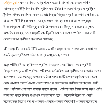
মেট্রিক ট্র্যাক
এবং আপনি যে তথ্য প্রদান হচ্ছে। যদি না হয়, তাহলে আপনি
অবিলম্বে একটি ট্র্যাকিং সিস্টেম স্থাপন করা উচিত। একজন বিক্রেতার ম্যাট্রিক্স
ট্র্যাকিং সঠিকভাবে নির্ধারণ করবে যে তার বিক্রয় বিক্রয় পদ্ধতিতে কোথায় পতিত হয়,
যা তাকে নির্দিষ্ট বিক্রয় দক্ষতা সনাক্ত করতে সাহায্য করবে যা তাকে অপ্রতুল।
উদাহরণস্বরূপ, যদি তিনি প্রচুর পরিচর্যা পেয়ে থাকেন কিন্তু তার বন্ধের অনুপাত
অপ্রতিরোধ্য হয়, তবে সমস্যাটি তার ক্লিনিং দক্ষতার সাথে সম্পর্কিত - এবং সেটি
যেখানে আরও প্রশিক্ষণ প্রয়োজন সেখানেই।
যদি সমগ্র টিমের একটি নির্দিষ্ট এলাকায় একটি সমস্যা থাকে, তাহলে তাদের সবাইকে
একটি গ্রুপ প্রশিক্ষণে পাঠানোর জন্য উপযুক্ত হতে পারে।
অন্য পরিস্থিতিতে, ব্যক্তিগত প্রশিক্ষণ সম্ভবত সেরা বিকল্প। তবে, প্রতিটি
বিক্রেতার জন্য একটি প্রশিক্ষণ পরিকল্পনা কাস্টমাইজ করা প্রশিক্ষণের বাজেটের বাইরে
হতে পারে। এই ক্ষেত্রে, আপনার তালিকা থেকে সর্বাধিক গুরুত্বপূর্ণ দক্ষতার দক্ষতা
বেছে নেওয়ার পরামর্শ দেওয়া যেতে পারে এবং প্রত্যেকের প্রশিক্ষণের মাধ্যমে একটি
গ্রুপ প্রশিক্ষণ প্রোগ্রাম ব্যবহার করতে পারেন। এটি আপনার টিমের জন্য আরও বেশি
সময় ব্যয় করবে কিন্তু সাধারণত কম ব্যয়বহুল হবে। আরেকটি বিকল্প হল একটি
বিক্রেতাদের নিয়োগ করা যা একজন এলাকার একজন শক্তিশালী একজন বিক্রেতার