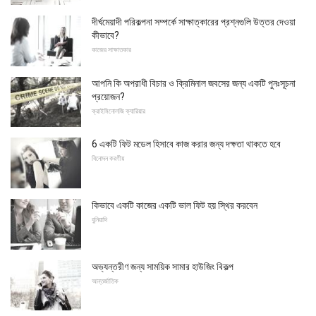
দীর্ঘমেয়াদী পরিকল্পনা সম্পর্কে সাক্ষাত্কারের প্রশ্নগুলি উত্তর দেওয়া
কীভাবে?
কাজের সাক্ষাতকার
আপনি কি অপরাধী বিচার ও ক্রিমিনাল জবসের জন্য একটি পুনঃসূচনা
প্রয়োজন?
ক্রাইমিনোলজি ক্যারিয়ার
6 একটি ফিট মডেল হিসাবে কাজ করার জন্য দক্ষতা থাকতে হবে
বিনোদন করণীয়
কিভাবে একটি কাজের একটি ভাল ফিট হয় স্থির করবেন
বুনিয়াদি
অভ্যন্তরীণ জন্য সাময়িক সামার হাউজিং বিকল্প
আন্তর্জাতিক