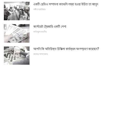
একটি রেডিও সম্পাদনা কতগুলি লম্বা হওয়া উচিত তা জানুন
সঙ্গীত ক্যারিয়ার
কর্পোরেট ট্রেজারি একটি পেশা
ফাইন্যান্স করণীয়
আপনি কি অতিরিক্ত চিকিত্সা কার্যক্রম অংশগ্রহণ করেছেন?
কাজের সাক্ষাতকার