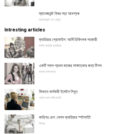
ম্যানেজমেন্ট বিষয় পড়া আবশ্যক
ম্যানেজমেন্ট এবং নেতৃত্ব
Intresting articles
ক্যারিয়ার প্রোফাইল: আর্মি চিকিৎসক সহকারী
মার্কিন সামরিক ক্যারিয়ার
একটি সফল প্রথম কাজের সাক্ষাত্কার জন্য টিপস
কাজের সাক্ষাতকার
কিভাবে কার্যকরী ইমেইল লিখুন
ওয়ার্ক-থেকে-বাড়ি-চাকরি
কারিগর রেপ: সেলস ক্যারিয়ার স্পটলাইট
বিক্রয়