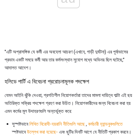
"এটি অপ্রাসঙ্গিক যে কর্মী এর অবহেলা আচরণ (এখানে, গাড়ী দুর্ঘটনা) এর পূর্বাভাসের
প্রভাব একটি সময়ে কর্মী আর তার কর্মসংস্থান সুযোগ মধ্যে অভিনয় ছিল ঘটেছে,"
আদালত আদেশ।
হলিডে পার্টি এ বিবেচনা প্ররোচনামূলক পদক্ষেপ
যেমন আইনি ঝুঁকি দেওয়া, প্রগতিশীল নিয়োগকর্তারা তাদের মামলা দায়িত্ব পাল্টা এই ছয়
অতিরিক্ত সক্রিয় পদক্ষেপ গ্রহণ করা উচিত। নিয়োগকারীদের জন্য বিবেচনা করা হয়
এমন কর্মের মূল উদাহরণগুলি অন্তর্ভুক্ত করে:
সুস্পষ্টভাবে
লিখিত বিরোধী-হয়রানি নীতিগুলি আছে
,
কর্মচারী হ্যান্ডবুকগুলিতে
স্পষ্টভাবে
উল্লেখ করা হয়েছে-
এবং ছুটির দিনটি আগে যে নীতিটি প্রকাশ করবে।