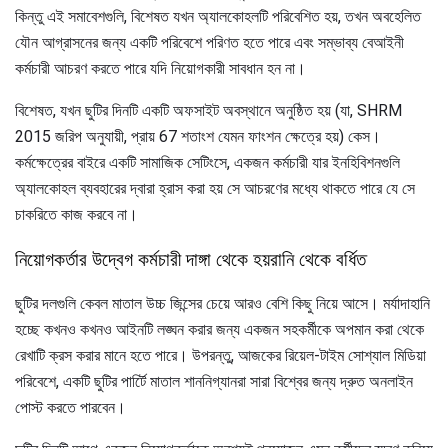
কিন্তু এই সমাবেশগুলি, বিশেষত যখন অ্যালকোহলটি পরিবেশিত হয়, তখন অবহেলিত
যৌন আগ্রাসনের জন্য একটি পরিবেশে পরিণত হতে পারে এবং সম্ভাব্য বেআইনী
কর্মচারী আচরণ করতে পারে যদি নিয়োগকারী সাবধান হন না।
বিশেষত, যখন ছুটির দিনটি একটি অফসাইট অবস্থানে অনুষ্ঠিত হয় (যা, SHRM
2015 জরিপ অনুযায়ী, প্রায় 67 শতাংশ যেমন ফাংশন ক্ষেত্রে হয়) কেস।
কর্মক্ষেত্রের বাইরে একটি সামাজিক সেটিংসে, একজন কর্মচারী যার ইনহিবিশনগুলি
অ্যালকোহল ব্যবহারের দ্বারা হ্রাস করা হয় সে আচরণের মধ্যে থাকতে পারে যে সে
চাকরিতে কাজ করবে না।
নিয়োগকর্তার উদ্বেগ কর্মচারী দাঙ্গা থেকে হয়রানি থেকে বর্ধিত
ছুটির দলগুলি কেবল মাতাল উচ্চ জিন্সের চেয়ে আরও বেশি কিছু নিয়ে আসে। মর্যাদাহানি
হচ্ছে কখনও কখনও আইনটি লঙ্ঘন করার জন্য একজন সহকর্মীকে অপমান করা থেকে
রেখাটি ক্রস করার মানে হতে পারে। উপরন্তু, আজকের রিয়েল-টাইম সোশ্যাল মিডিয়া
পরিবেশে, একটি ছুটির পার্টিে মাতাল শাননিগ্যানরা সারা বিশ্বের জন্য দ্রুত অনলাইন
পোস্ট করতে পারবেন।