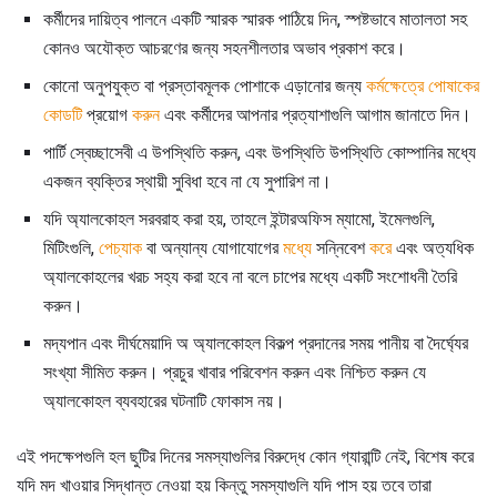
কর্মীদের দায়িত্ব পালনে একটি স্মারক স্মারক পাঠিয়ে দিন, স্পষ্টভাবে মাতালতা সহ
কোনও অযৌক্ত আচরণের জন্য সহনশীলতার অভাব প্রকাশ করে।
কোনো অনুপযুক্ত বা প্রস্তাবমূলক পোশাকে এড়ানোর জন্য
কর্মক্ষেত্রে পোষাকের
কোডটি
প্রয়োগ
করুন
এবং কর্মীদের আপনার প্রত্যাশাগুলি আগাম জানাতে দিন।
পার্টি স্বেচ্ছাসেবী এ উপস্থিতি করুন, এবং উপস্থিতি উপস্থিতি কোম্পানির মধ্যে
একজন ব্যক্তির স্থায়ী সুবিধা হবে না যে সুপারিশ না।
যদি অ্যালকোহল সরবরাহ করা হয়, তাহলে ইন্টারঅফিস ম্যামো, ইমেলগুলি,
মিটিংগুলি,
পেচ্যাক
বা অন্যান্য যোগাযোগের
মধ্যে
সন্নিবেশ
করে
এবং অত্যধিক
অ্যালকোহলের খরচ সহ্য করা হবে না বলে চাপের মধ্যে একটি সংশোধনী তৈরি
করুন।
মদ্যপান এবং দীর্ঘমেয়াদি অ অ্যালকোহল বিকল্প প্রদানের সময় পানীয় বা দৈর্ঘ্যের
সংখ্যা সীমিত করুন। প্রচুর খাবার পরিবেশন করুন এবং নিশ্চিত করুন যে
অ্যালকোহল ব্যবহারের ঘটনাটি ফোকাস নয়।
এই পদক্ষেপগুলি হল ছুটির দিনের সমস্যাগুলির বিরুদ্ধে কোন গ্যারান্টি নেই, বিশেষ করে
যদি মদ খাওয়ার সিদ্ধান্ত নেওয়া হয় কিন্তু সমস্যাগুলি যদি পাস হয় তবে তারা