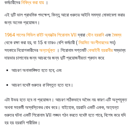
কর্মচারীদের
নিষিদ্ধ করা যায়
।
এই দুটি ভাল প্রাথমিক পদক্ষেপ, কিন্তু আরো গুরুতর আইনি সমস্যা মোকাবেলা করার
জন্য অনেক প্রয়োজন।
1964 সালের সিভিল রাইট অ্যাক্টের শিরোনাম VII
দ্বারা
যৌন হয়রানি
এবং
বৈষম্য
থেকে রক্ষা করা হয়, যা 15 বা তারও বেশি কর্মচারী (
নিয়মিত অংশীদারদের
সহ)
সহকারে নিয়োগকারীদের
অন্তর্ভুক্ত
। শিরোনাম সপ্তমটি
বেআইনী হয়রানীর
সম্ভাব্য
দায়ভার চালানোর জন্য আচরণের জন্য দুটি প্রয়োজনীয়তা প্রদান করে:
আচরণ অনাকাঙ্ক্ষিত হতে হবে; এবং
আচরণ যথেষ্ট গুরুতর
বা
বিস্তৃত হতে হবে।
এটা উভয় হতে হবে না প্রয়োজন। আচরণ সঠিকভাবে অবৈধ নয় কারণ এটি অনুপযুক্ত
অথবা সহকর্মী অস্বস্তিকর বোধ করে। যাইহোক, হয়রানি একটি একক, অত্যন্ত
গুরুতর ঘটনা একটি শিরোনাম VII লঙ্ঘন গঠন করতে যথেষ্ট হতে পারে, বিশেষ করে যদি
হয় হয় হয়রানি শারীরিক।