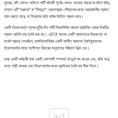
সুতরাং, যদি কোনও অফিসে পার্টি ঘটনাটি পূর্বের কোনও অন্যায় আচরণের ঘটনা ঘটায়,
তাহলে এটি "গুরুতর" বা "বিস্তৃত" থ্রেশহোল্ডে পৌঁছানোর জন্য প্রয়োজনীয় প্রমাণ
গঠন করতে পারে, যা শিরোনাম VII দাবির ভিত্তি প্রদান করে।
একটি নিয়োগকর্তা-স্পন্সর ছুটির দিন পার্টি নিম্নলিখিত মাতাল ড্রাইভিং দ্বারা দ্বিতীয়
প্রধান আইনি দায় তৈরি করা হয়। ২013 সালের একটি আদালতের সিদ্ধান্তে যা
যথেষ্ট প্রচার পেয়েছিল, ক্যালিফোর্নিয়ার একটি আপীল আদালত ট্রাইব্যুনালের
নিয়োগকর্তার কাছে সংক্ষিপ্ত বিচারের অনুদানের পরিবর্তে উল্টে দেয়।
তারা একটি কর্মচারী যারা একটি কোম্পানী স্পনসর্ড ইভেন্টে মদ খাওয়া এবং, বাকি পরে,
অন্য গাড়ী ধাক্কা এবং নিয়োগকর্তার জন্য ড্রাইভার তৈরি দায় বীমা নিহত।
ad