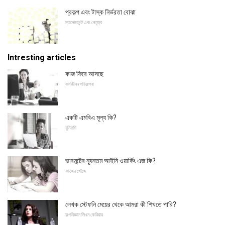
প্রকল্প এবং টাস্ক নির্ভরতা বোঝা
ম্যানেজমেন্ট এবং নেতৃত্ব
Intresting articles
কাজ ফিরে আসছে
কর্মজীবন পরিকল্পনা
একটি এমবিএ মূল্য কি?
বুনিয়াদি
ভারমন্টের ন্যূনতম আইনি ওয়ার্কিং এজ কি?
কাজের খোঁজে
লেখক স্টেফনি মেয়ের থেকে আমরা কী শিখতে পারি?
কল্পবিজ্ঞান লিখন কেরিয়ার